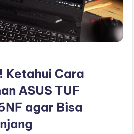
! Ketahui Cara
han ASUS TUF
6NF agar Bisa
anjang