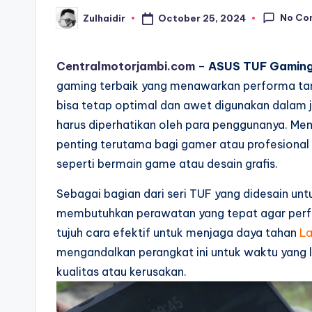
No Co
October 25, 2024
Zulhaidir
a
Posted
by
n
Centralmotorjambi.com
–
ASUS TUF Gaming
B
gaming terbaik yang menawarkan performa tang
bisa tetap optimal dan awet digunakan dalam 
e
harus diperhatikan oleh para penggunanya. Me
ri
penting terutama bagi gamer atau profesional
seperti bermain game atau desain grafis.
t
Sebagai bagian dari seri TUF yang didesain 
a
membutuhkan perawatan yang tepat agar perfor
O
tujuh cara efektif untuk menjaga daya tahan
L
mengandalkan perangkat ini untuk waktu yang 
t
kualitas atau kerusakan.
o