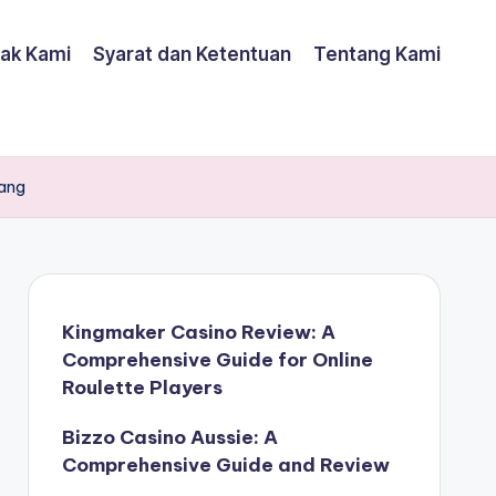
ak Kami
Syarat dan Ketentuan
Tentang Kami
jang
Kingmaker Casino Review: A
Comprehensive Guide for Online
Roulette Players
Bizzo Casino Aussie: A
Comprehensive Guide and Review