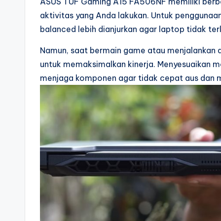
ASUS TUF Gaming A15 FA506NF memiliki berba
aktivitas yang Anda lakukan. Untuk penggunaan
balanced lebih dianjurkan agar laptop tidak terl
Namun, saat bermain game atau menjalankan ap
untuk memaksimalkan kinerja. Menyesuaikan
menjaga komponen agar tidak cepat aus dan 