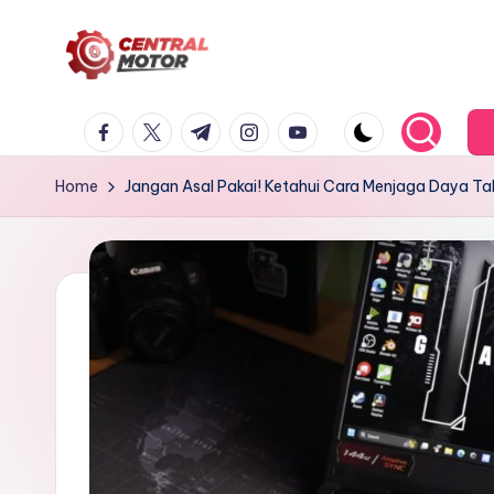
Skip
to
C
Central
content
facebook.com
twitter.com
t.me
instagram.com
youtube.com
Motor
e
merupakan
n
Home
Jangan Asal Pakai! Ketahui Cara Menjaga Daya T
supplier
spare
tr
parts
a
motor
untuk
l
toko
M
bengkel
o
di
Batang
t
Asam,