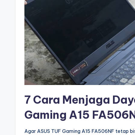
m
o
ti
f
7 Cara Menjaga Da
Gaming A15 FA506
Agar ASUS TUF Gaming A15 FA506NF tetap bisa