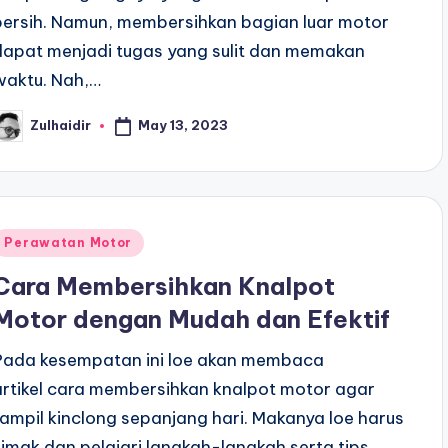
bersih. Namun, membersihkan bagian luar motor
dapat menjadi tugas yang sulit dan memakan
waktu. Nah,…
May 13, 2023
Zulhaidir
osted
y
Posted
Perawatan Motor
n
Cara Membersihkan Knalpot
Motor dengan Mudah dan Efektif
Pada kesempatan ini loe akan membaca
artikel cara membersihkan knalpot motor agar
tampil kinclong sepanjang hari. Makanya loe harus
simak dan pelajari langkah-langkah serta tips