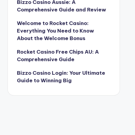
Bizzo Casino Aussie: A
Comprehensive Guide and Review
Welcome to Rocket Casino:
Everything You Need to Know
About the Welcome Bonus
Rocket Casino Free Chips AU: A
Comprehensive Guide
Bizzo Casino Login: Your Ultimate
Guide to Winning Big