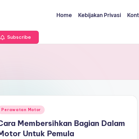
Home
Kebijakan Privasi
Kont
Subscribe
Posted
Perawatan Motor
n
Cara Membersihkan Bagian Dalam
Motor Untuk Pemula