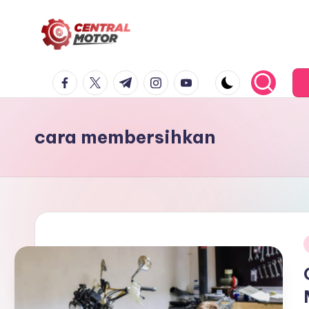
Skip
to
C
Central
content
facebook.com
twitter.com
t.me
instagram.com
youtube.com
Motor
e
merupakan
n
supplier
cara membersihkan
spare
tr
parts
a
motor
untuk
l
toko
M
bengkel
o
di
i
Batang
t
Asam,