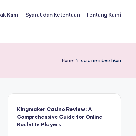
ak Kami
Syarat dan Ketentuan
Tentang Kami
Home
cara membersihkan
Kingmaker Casino Review: A
Comprehensive Guide for Online
Roulette Players