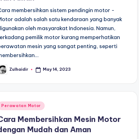
Cara membersihkan sistem pendingin motor -
Motor adalah salah satu kendaraan yang banyak
digunakan oleh masyarakat Indonesia. Namun,
terkadang pemilik motor kurang memperhatikan
perawatan mesin yang sangat penting, seperti
membersihkan…
May 14, 2023
Zulhaidir
osted
y
Posted
Perawatan Motor
n
Cara Membersihkan Mesin Motor
dengan Mudah dan Aman