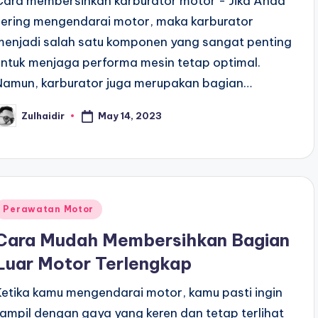
Cara membersihkan karburator motor - Jika Anda
sering mengendarai motor, maka karburator
menjadi salah satu komponen yang sangat penting
untuk menjaga performa mesin tetap optimal.
Namun, karburator juga merupakan bagian…
May 14, 2023
Zulhaidir
osted
y
Posted
Perawatan Motor
n
Cara Mudah Membersihkan Bagian
Luar Motor Terlengkap
Ketika kamu mengendarai motor, kamu pasti ingin
tampil dengan gaya yang keren dan tetap terlihat