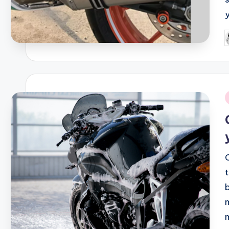
P
b
i