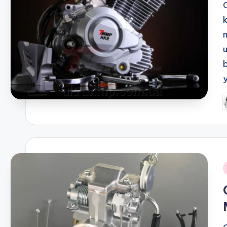
m
o
ti
f
P
b
i