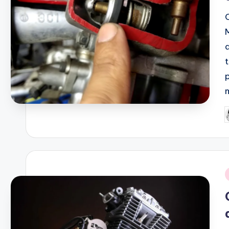
a
n
B
e
ri
P
t
b
a
O
t
i
o