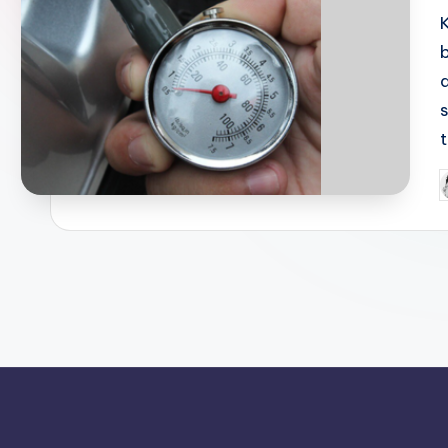
o
Tanjung
Jabung
r
Barat,
|
Jambi.
Jual
In
ban
f
dan
P
b
suku
o
cadang
r
honda,
m
yamaha,
suzuki
a
yang
si
lengkap
d