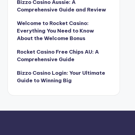
Bizzo Casino Aussie: A
Comprehensive Guide and Review
Welcome to Rocket Casino:
Everything You Need to Know
About the Welcome Bonus
Rocket Casino Free Chips AU: A
Comprehensive Guide
Bizzo Casino Login: Your Ultimate
Guide to Winning Big