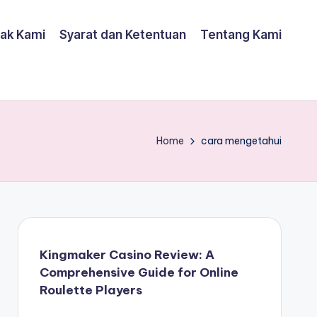
ak Kami
Syarat dan Ketentuan
Tentang Kami
Home
cara mengetahui
Kingmaker Casino Review: A
Comprehensive Guide for Online
Roulette Players