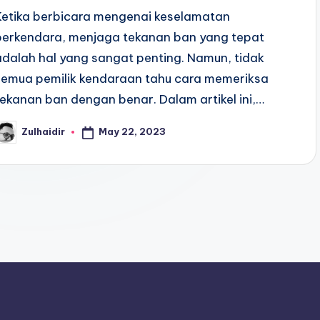
Ketika berbicara mengenai keselamatan
berkendara, menjaga tekanan ban yang tepat
adalah hal yang sangat penting. Namun, tidak
semua pemilik kendaraan tahu cara memeriksa
tekanan ban dengan benar. Dalam artikel ini,…
May 22, 2023
Zulhaidir
osted
y