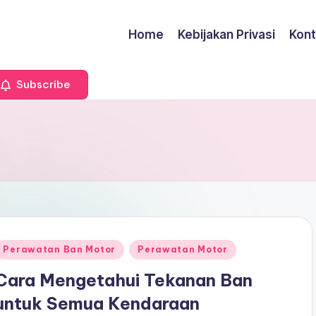
Home
Kebijakan Privasi
Kont
Subscribe
Posted
Perawatan Ban Motor
Perawatan Motor
n
Cara Mengetahui Tekanan Ban
untuk Semua Kendaraan