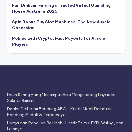
a
Fair Dinkum: Finding a Trusted Virtual Gambling
House Australia 2026
O
Spin Bonus Buy Slot Machines: The New Aussie
t
Obsession
o
Pokies with Crypto: Fast Payouts for Aussie
m
Players
o
ti
f
Daun Kering yang Menumpuk Bisa Mengundang Rayap ke
Sekitar Rumah
Dealer Daihatsu Bandung ABC – Kredit Mobil Daihatsu
Bandung Mudah & Terpercaya
Harga dan Panduan Beli Mobil Listrik Bekas: BYD, Wuling, dan
Lainnya