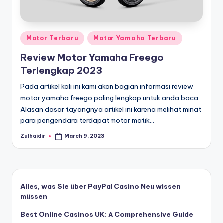
In
Jambi.
Jual
f
ban
o
dan
Posted
Motor Terbaru
Motor Yamaha Terbaru
r
suku
in
Review Motor Yamaha Freego
cadang
m
Terlengkap 2023
honda,
a
yamaha,
Pada artikel kali ini kami akan bagian informasi review
suzuki
si
motor yamaha freego paling lengkap untuk anda baca.
yang
Alasan dasar tayangnya artikel ini karena melihat minat
d
lengkap
para pengendara terdapat motor matik…
a
Zulhaidir
March 9, 2023
Posted
n
by
B
e
Alles, was Sie über PayPal Casino Neu wissen
ri
müssen
t
Best Online Casinos UK: A Comprehensive Guide