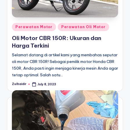
In
Jambi.
Jual
f
ban
o
dan
Posted
r
Perawatan Motor
Perawatan Oli Motor
suku
in
cadang
m
Oli Motor CBR 150R: Ukuran dan
honda,
Harga Terkini
a
yamaha,
suzuki
Selamat datang di artikel kami yang membahas seputar
si
yang
oli motor CBR 150R! Sebagai pemilik motor Honda CBR
d
lengkap
150R, Anda pasti ingin menjaga kinerja mesin Anda agar
tetap optimal. Salah satu…
a
n
Zulhaidir
July 8, 2023
Posted
by
B
e
ri
t