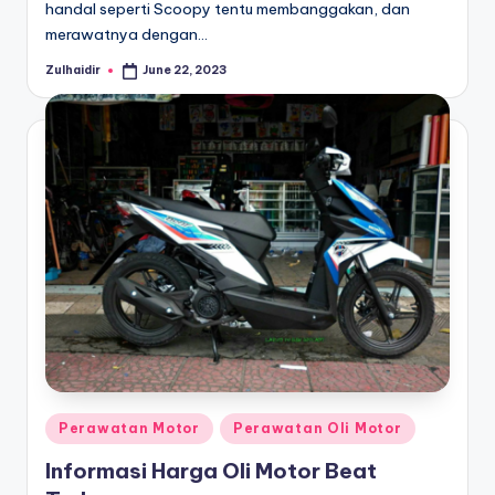
handal seperti Scoopy tentu membanggakan, dan
merawatnya dengan…
Zulhaidir
June 22, 2023
Posted
by
Posted
Perawatan Motor
Perawatan Oli Motor
in
Informasi Harga Oli Motor Beat