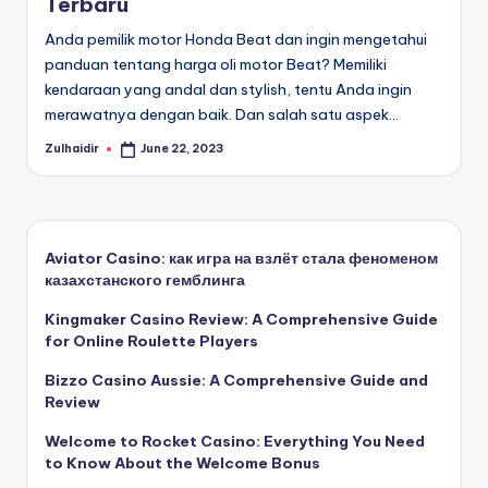
Terbaru
Anda pemilik motor Honda Beat dan ingin mengetahui
panduan tentang harga oli motor Beat? Memiliki
kendaraan yang andal dan stylish, tentu Anda ingin
merawatnya dengan baik. Dan salah satu aspek…
Zulhaidir
June 22, 2023
Posted
by
Aviator Casino: как игра на взлёт стала феноменом
казахстанского гемблинга
Kingmaker Casino Review: A Comprehensive Guide
for Online Roulette Players
Bizzo Casino Aussie: A Comprehensive Guide and
Review
Welcome to Rocket Casino: Everything You Need
to Know About the Welcome Bonus