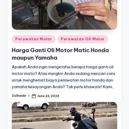
a
O
t
o
Posted
Perawatan Motor
Perawatan Oli Motor
m
in
Harga Ganti Oli Motor Matic Honda
o
maupun Yamaha
ti
Apakah Anda ingin mengetahui berapa harga ganti oli
f
motor matic? Atau mungkin Anda sedang mencari cara
untuk menghemat biaya perawatan motor honda dan
yamaha kesayangan Anda? Tak perlu khawatir! Kami…
Zulhaidir
June 22, 2023
Posted
by