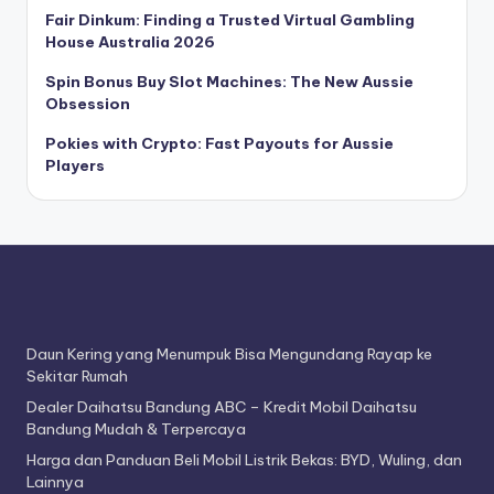
a
Fair Dinkum: Finding a Trusted Virtual Gambling
House Australia 2026
O
Spin Bonus Buy Slot Machines: The New Aussie
t
Obsession
o
Pokies with Crypto: Fast Payouts for Aussie
m
Players
o
ti
f
Daun Kering yang Menumpuk Bisa Mengundang Rayap ke
Sekitar Rumah
Dealer Daihatsu Bandung ABC – Kredit Mobil Daihatsu
Bandung Mudah & Terpercaya
Harga dan Panduan Beli Mobil Listrik Bekas: BYD, Wuling, dan
Lainnya