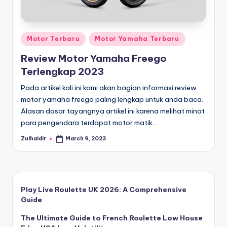
In
Jambi.
Jual
f
ban
o
dan
Posted
Motor Terbaru
Motor Yamaha Terbaru
r
suku
in
Review Motor Yamaha Freego
cadang
m
Terlengkap 2023
honda,
a
yamaha,
Pada artikel kali ini kami akan bagian informasi review
suzuki
si
motor yamaha freego paling lengkap untuk anda baca.
yang
Alasan dasar tayangnya artikel ini karena melihat minat
d
lengkap
para pengendara terdapat motor matik…
a
Zulhaidir
March 9, 2023
Posted
n
by
B
e
Play Live Roulette UK 2026: A Comprehensive
ri
Guide
t
The Ultimate Guide to French Roulette Low House