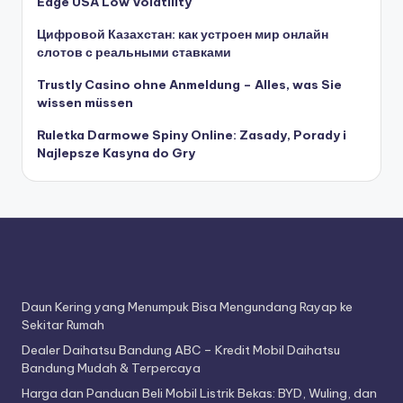
Edge USA Low Volatility
a
Цифровой Казахстан: как устроен мир онлайн
O
слотов с реальными ставками
t
Trustly Casino ohne Anmeldung – Alles, was Sie
o
wissen müssen
m
Ruletka Darmowe Spiny Online: Zasady, Porady i
Najlepsze Kasyna do Gry
o
ti
f
Daun Kering yang Menumpuk Bisa Mengundang Rayap ke
Sekitar Rumah
Dealer Daihatsu Bandung ABC – Kredit Mobil Daihatsu
Bandung Mudah & Terpercaya
Harga dan Panduan Beli Mobil Listrik Bekas: BYD, Wuling, dan