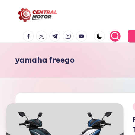
Skip
to
C
Central
content
facebook.com
twitter.com
t.me
instagram.com
youtube.com
Motor
e
merupakan
n
supplier
yamaha freego
spare
tr
parts
a
motor
untuk
l
toko
M
bengkel
o
di
i
Batang
t
Asam,