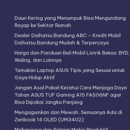
a
Daun Kering yang Menumpuk Bisa Mengundang
n
Rayap ke Sekitar Rumah
B
Dealer Daihatsu Bandung ABC – Kredit Mobil
Daihatsu Bandung Mudah & Terpercaya
e
Harga dan Panduan Beli Mobil Listrik Bekas: BYD,
ri
Wuling, dan Lainnya
t
Temukan Laptop ASUS Tipis yang Sesuai untuk
Gaya Hidup Aktif
a
Jangan Asal Pakai! Ketahui Cara Menjaga Daya
O
Tahan ASUS TUF Gaming A15 FA506NF agar
Bisa Dipakai Jangka Panjang
t
Mengagumkan dan Mewah, Semuanya Ada di
o
Zenbook 14 OLED (UM3402)
Mahasiswa dan Pelajar Makin Produktif